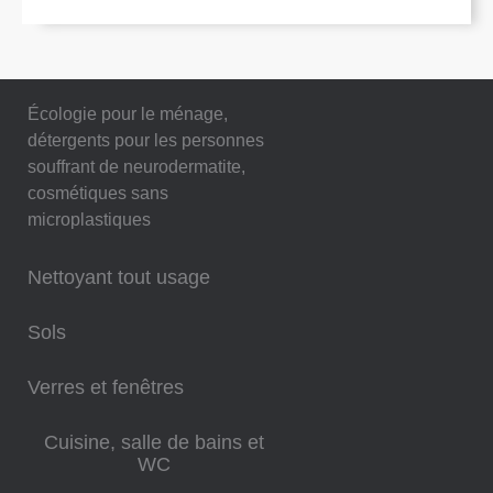
Écologie pour le ménage,
détergents pour les personnes
souffrant de neurodermatite,
cosmétiques sans
microplastiques
Nettoyant tout usage
Sols
Verres et fenêtres
Cuisine, salle de bains et
WC