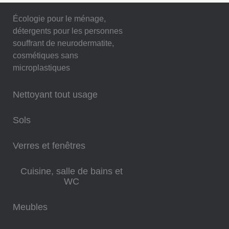
Écologie pour le ménage,
détergents pour les personnes
souffrant de neurodermatite,
cosmétiques sans
microplastiques
Nettoyant tout usage
Sols
Verres et fenêtres
Cuisine, salle de bains et
WC
Meubles