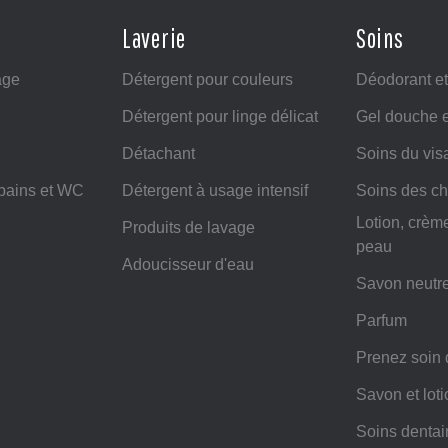
Laverie
Soins
age
Détergent pour couleurs
Déodorant et
Détergent pour linge délicat
Gel douche e
Détachant
Soins du vis
 bains et WC
Détergent à usage intensif
Soins des c
Lotion, crème
Produits de lavage
peau
Adoucisseur d'eau
Savon neutr
Parfum
Prenez soin 
Savon et lot
Soins dentai