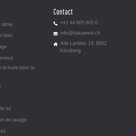
Contact
+41 44 805 805 0
 spray
info@hakawerk.ch
t bain
Alte Landstr. 19, 8802
age
Kilchberg
heveux
 et huile pour la
e
de lui
ion de lavage
res