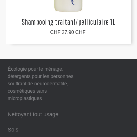
Shampooing traitant/pelliculaire 1L
CHF 27.90 CHF
Écologie pour le ménage,
détergents pour les personnes
souffrant de neurodermatite,
cosmétiques sans
microplastiques
Nettoyant tout usage
Sols